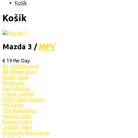
Košík
Košík
Mazda 3 /
MPV
€
19
Per Day
Air Conditioning
All Wheel drive
Audio input
Bluetooth
Cancellation
Cruise Control
DVD Video System
FM Radio
GPS Navigation
Heated seats
Keyless Entry
Leather Seats
Roadside Assistance