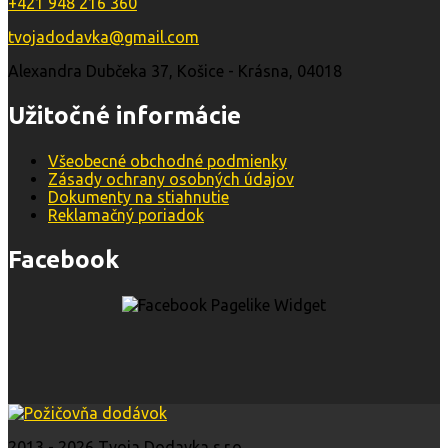
+421 948 216 360
tvojadodavka@gmail.com
Alexandra Dubčeka 37, Košice - Krásna, 04018
Užitočné informácie
Všeobecné obchodné podmienky
Zásady ochrany osobných údajov
Dokumenty na stiahnutie
Reklamačný poriadok
Facebook
2013 - 2026 Tvoja Dodavka s.r.o.