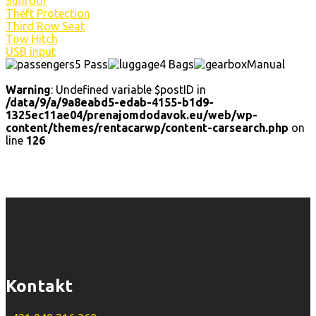
Sunroof
Theft Protection
Third Row Seat
Tow Hitch
USB input
5 Pass
4 Bags
Manual
Warning
: Undefined variable $postID in
/data/9/a/9a8eabd5-edab-4155-b1d9-
1325ec11ae04/prenajomdodavok.eu/web/wp-
content/themes/rentacarwp/content-carsearch.php
on
line
126
Kontakt