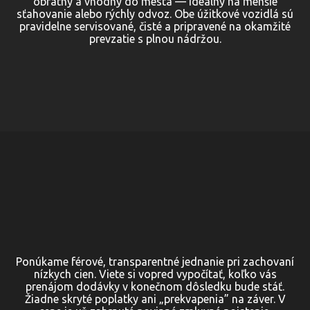
obratný a vhodný do mesta — ideálny na menšie
sťahovanie alebo rýchly odvoz. Obe úžitkové vozidlá sú
pravidelne servisované, čisté a pripravené na okamžité
prevzatie s plnou nádržou.
Ponúkame férové, transparentné jednanie pri zachovaní
nízkych cien. Viete si vopred vypočítať, koľko vás
prenájom dodávky v konečnom dôsledku bude stáť.
Žiadne skryté poplatky ani „prekvapenia” na záver. V