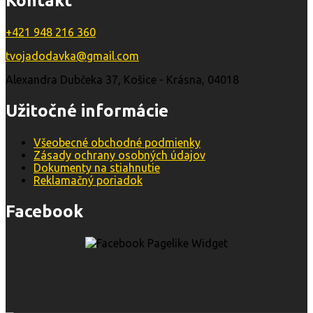
Kontakt
+421 948 216 360
tvojadodavka@gmail.com
Alexandra Dubčeka 37, Košice - Krásna, 04018
Užitočné informácie
Všeobecné obchodné podmienky
Zásady ochrany osobných údajov
Dokumenty na stiahnutie
Reklamačný poriadok
Facebook