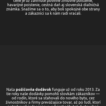
cene je už zahrnuté povinné zmluvné poistenie,
havarijné poistenie, cestná daň aj slovenská diaľničná
známka. Snažíme sa o to, aby boli spokojné obe strany
a zákazníci sa k nám radi vracali.
Naša
požičovňa dodávok
funguje už od roku 2013. Za
tie roky naše dodávky pomohli stovkám zákazníkov —
od rodín, ktoré sa sťahovali do nového bytu, cez
živnostníkov a firmy prevážajúce tovar, až po ľudí, ktorí