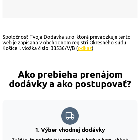
Spoločnosť Tvoja Dodavka s.r.o. ktorá prevádzkuje tento
web je zapísaná v obchodnom registri Okresného súdu
Košice I, vložka číslo: 33536/V/B (
odkaz
)
Ako prebieha prenájom
dodávky a ako postupovať?
1. Výber vhodnej dodávky
Zvážte, čo potrebujete prepraviť, kedy a kam, aké sú