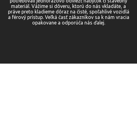
potrebovali jednorazovo odviezť nábytok či stavebný
materiál. Vážime si dôveru, ktorú do nás vkladáte, a
práve preto kladieme dôraz na čisté, spoľahlivé vozidlá
a férový prístup. Veľká časť zákazníkov sa k nám vracia
opakovane a odporúča nás ďalej.